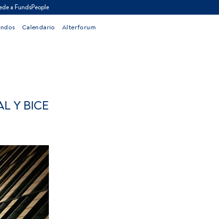
ede a FundsPeople
ondos
Calendario
Alterforum
L Y BICE