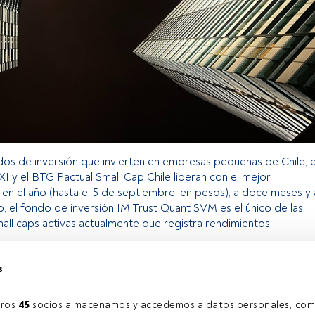
dos de inversión que invierten en empresas pequeñas de Chile, e
XI y el BTG Pactual Small Cap Chile lideran con el mejor
en el año (hasta el 5 de septiembre, en pesos), a doce meses y 
, el fondo de inversión IM Trust Quant SVM es el único de las
all caps activas actualmente que registra rendimientos
s
o exclusivo para los usuarios registrados de FundsPeople. Si ya
accede desde el botón Login. Si aún no tienes cuenta, te
ros 
45
 socios almacenamos y accedemos a datos personales, com