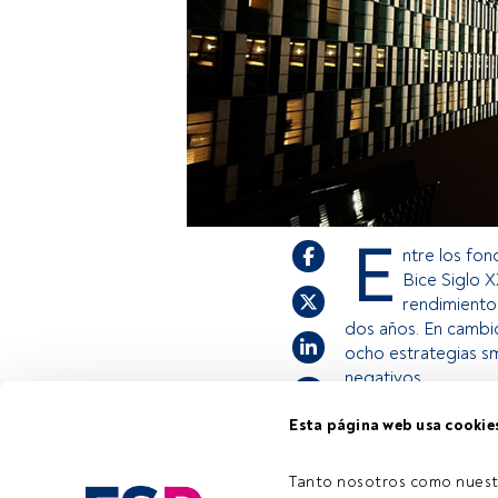
E
ntre los fon
Bice Siglo X
rendimiento 
dos años. En cambio
ocho estrategias sm
negativos.
Esta página web usa cookie
Este es un artícul
estás registrado, 
Tanto nosotros como nuest