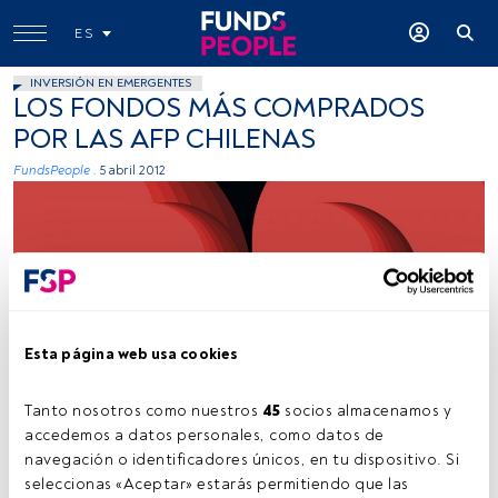
ES
INVERSIÓN EN EMERGENTES
LOS FONDOS MÁS COMPRADOS
POR LAS AFP CHILENAS
FundsPeople .
5 abril 2012
Esta página web usa cookies
Joel Filipe (Unsplash)
Tanto nosotros como nuestros 
45
 socios almacenamos y 
accedemos a datos personales, como datos de 
navegación o identificadores únicos, en tu dispositivo. Si 
Tiempo lectura:
1 min.
seleccionas «Aceptar» estarás permitiendo que las 