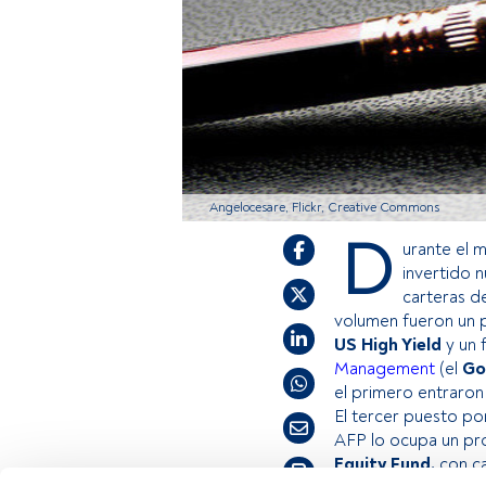
Angelocesare, Flickr, Creative Commons
D
urante el 
invertido 
carteras d
volumen fueron un 
US High Yield
y un 
Management
(el
Go
el primero entraron
El tercer puesto po
AFP lo ocupa un pro
Equity Fund,
con ca