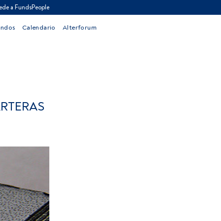
ede a FundsPeople
ondos
Calendario
Alterforum
ARTERAS