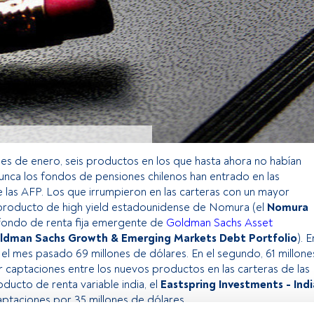
mes de enero, seis productos en los que hasta ahora no habían
nunca los fondos de pensiones chilenos han entrado en las
e las AFP. Los que irrumpieron en las carteras con un mayor
producto de high yield estadounidense de Nomura (el
Nomura
fondo de renta fija emergente de
Goldman Sachs Asset
ldman Sachs Growth & Emerging Markets Debt Portfolio
). E
 el mes pasado 69 millones de dólares. En el segundo, 61 millone
r captaciones entre los nuevos productos en las carteras de las
ducto de renta variable india, el
Eastspring Investments - Indi
ptaciones por 35 millones de dólares.