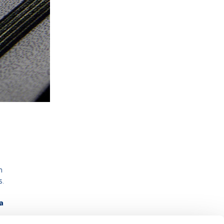
n
s.
a