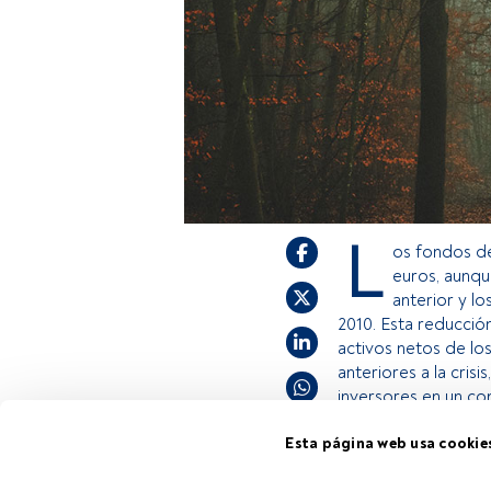
L
os fondos de
euros, aunque
anterior y l
2010. Esta reducci
activos netos de lo
anteriores a la crisi
inversores en un con
Esta página web usa cookie
Este es un artícul