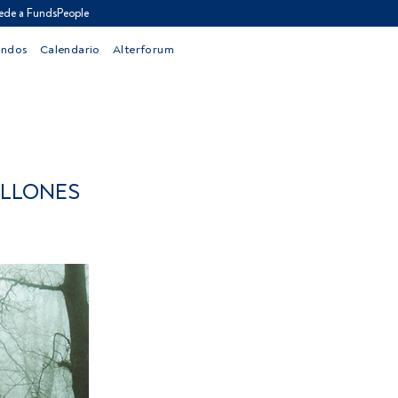
ede a FundsPeople
ondos
Calendario
Alterforum
ILLONES