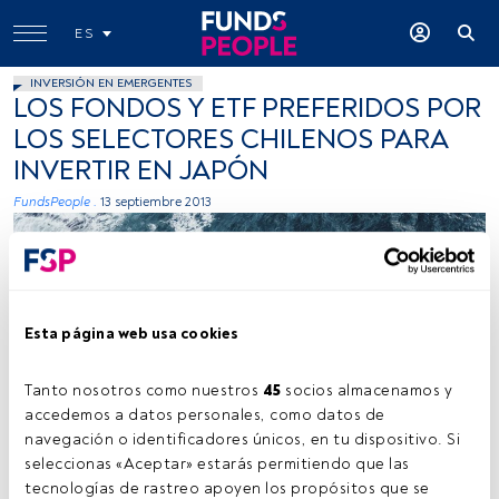
ES
INVERSIÓN EN EMERGENTES
LOS FONDOS Y ETF PREFERIDOS POR
LOS SELECTORES CHILENOS PARA
INVERTIR EN JAPÓN
FundsPeople .
13 septiembre 2013
Esta página web usa cookies
Tanto nosotros como nuestros 
45
 socios almacenamos y 
Kamil Molendys, Unsplash
accedemos a datos personales, como datos de 
navegación o identificadores únicos, en tu dispositivo. Si 
seleccionas «Aceptar» estarás permitiendo que las 
tecnologías de rastreo apoyen los propósitos que se 
Tiempo lectura:
2 min.