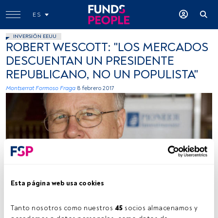
ES
INVERSIÓN EEUU
ROBERT WESCOTT: "LOS MERCADOS
DESCUENTAN UN PRESIDENTE
REPUBLICANO, NO UN POPULISTA"
Montserrat Formoso Fraga
8 febrero 2017
Foto cedida
Esta página web usa cookies
Tanto nosotros como nuestros 
45
 socios almacenamos y 
Tiempo lectura:
4 min.