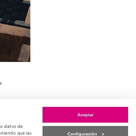
a
Aceptar
o datos de 
itiendo que las 
Configuración