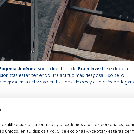
Eugenia Jiménez
, socia directora de
Brain Invest
, se debe a
rsionistas están teniendo una actitud más riesgosa. Eso se lo
a mejora en la actividad en Estados Unidos y el interés de llegar 
s
o exclusivo para los usuarios registrados de FundsPeople. Si ya
accede desde el botón Login. Si aún no tienes cuenta, te
rarte y disfrutar de todo el universo que ofrece FundsPeople.
ros 
45
 socios almacenamos y accedemos a datos personales, com
Accede a FundsPeople
s únicos, en tu dispositivo. Si seleccionas «Aceptar» estarás perm