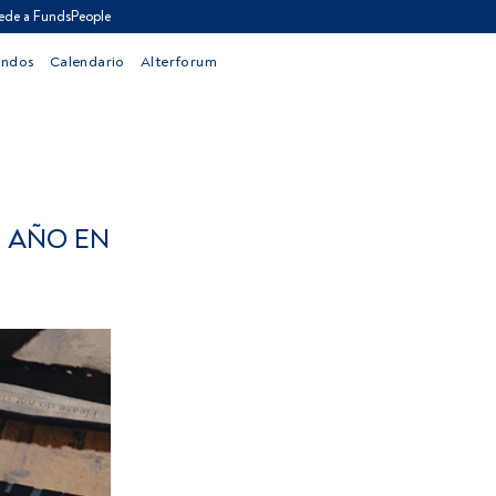
ede a FundsPeople
ondos
Calendario
Alterforum
 AÑO EN