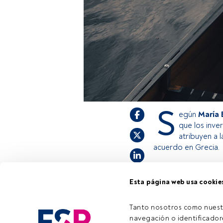
S
egún
María 
que los inve
atribuyen a l
acuerdo en Grecia.
Esta página web usa cookie
Este es un artícul
estás registrado, 
invitamos a regist
Tanto nosotros como nuest
navegación o identificadore