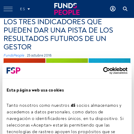
ES
LOS TRES INDICADORES QUE
PUEDEN DAR UNA PISTA DE LOS
RESULTADOS FUTUROS DE UN
GESTOR
FundsPeople .
25 octubre 2018
Esta página web usa cookies
Tanto nosotros como nuestros 
45
 socios almacenamos y 
radiant guy, flickr, creative commons
accedemos a datos personales, como datos de 
navegación o identificadores únicos, en tu dispositivo. Si 
seleccionas «Aceptar» estarás permitiendo que las 
tecnologías de rastreo apoyen los propósitos que se 
Tiempo lectura:
1 min.