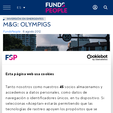
ES
INVERSIÓN EN EMERGENTES
M&G: OLYMPIGS
FundsPeople .
8 agosto 2012
Esta página web usa cookies
Tanto nosotros como nuestros 
45
 socios almacenamos y 
accedemos a datos personales, como datos de 
Tiempo lectura:
1 min.
navegación o identificadores únicos, en tu dispositivo. Si 
seleccionas «Aceptar» estarás permitiendo que las 
T
eniendo en cuenta que cada medalla de oro tiene
tecnologías de rastreo apoyen los propósitos que se 