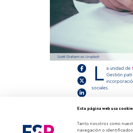
Scott Graham on Unsplash
L
a unidad de
Gestión patr
incorporaci
sociales.
Esta página web usa cookie
Este es un artícul
estás registrado, 
invitamos a regist
Tanto nosotros como nuest
navegación o identificadore