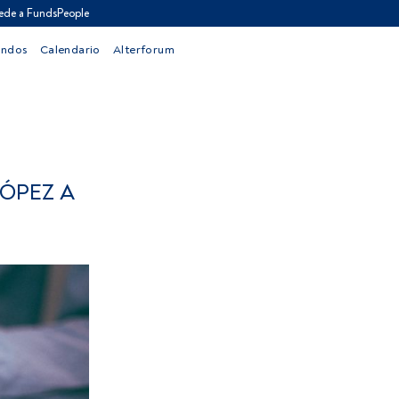
ede a FundsPeople
ondos
Calendario
Alterforum
ÓPEZ A