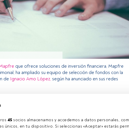
Mapfre
que ofrece soluciones de inversión financiera, Mapfre
imonial, ha ampliado su equipo de selección de fondos con la
ón de
Ignacio Amo López,
según ha anunciado en sus redes
s
o exclusivo para los usuarios registrados de FundsPeople. Si ya
accede desde el botón Login. Si aún no tienes cuenta, te
rarte y disfrutar de todo el universo que ofrece FundsPeople.
ros 
45
 socios almacenamos y accedemos a datos personales, com
Accede a FundsPeople
s únicos, en tu dispositivo. Si seleccionas «Aceptar» estarás perm