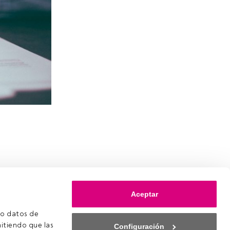
Aceptar
o datos de 
itiendo que las 
Configuración