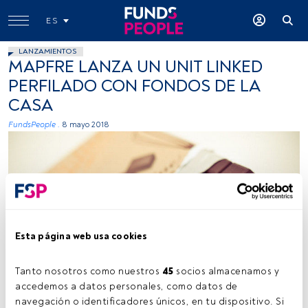
ES
LANZAMIENTOS
MAPFRE LANZA UN UNIT LINKED
PERFILADO CON FONDOS DE LA
CASA
FundsPeople .
8 mayo 2018
Esta página web usa cookies
dongga BS, Flickr, Creative Commons
Tanto nosotros como nuestros 
45
 socios almacenamos y 
accedemos a datos personales, como datos de 
navegación o identificadores únicos, en tu dispositivo. Si 
Tiempo lectura:
1 min.