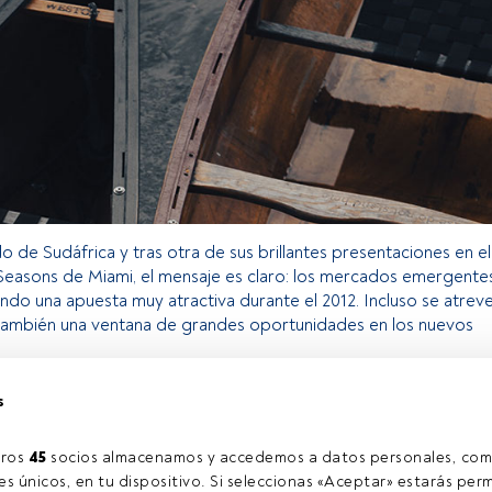
do de Sudáfrica y tras otra de sus brillantes presentaciones en el
Seasons de Miami, el mensaje es claro: los mercados emergente
endo una apuesta muy atractiva durante el 2012. Incluso se atrev
e también una ventana de grandes oportunidades en los nuevos
s
o exclusivo para los usuarios registrados de FundsPeople. Si ya
accede desde el botón Login. Si aún no tienes cuenta, te
ros 
45
 socios almacenamos y accedemos a datos personales, com
rarte y disfrutar de todo el universo que ofrece FundsPeople.
s únicos, en tu dispositivo. Si seleccionas «Aceptar» estarás perm