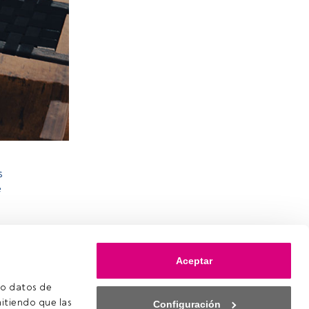
s
e
Aceptar
o datos de 
itiendo que las 
Configuración