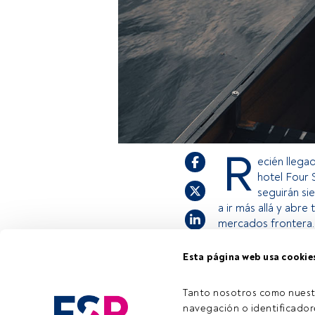
R
ecién llega
hotel Four 
seguirán si
a ir más allá y abr
mercados frontera.
Esta página web usa cookie
Este es un artícul
estás registrado, 
Tanto nosotros como nuest
invitamos a regist
navegación o identificadore