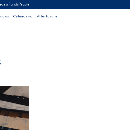
ede a FundsPeople
ondos
Calendario
Alterforum
S