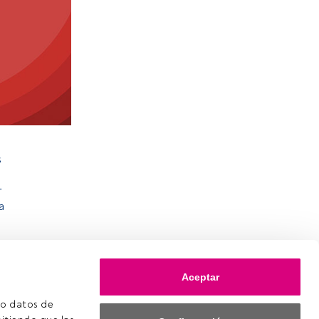
s
r
a
Aceptar
o datos de 