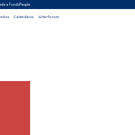
ede a FundsPeople
ondos
Calendario
Alterforum