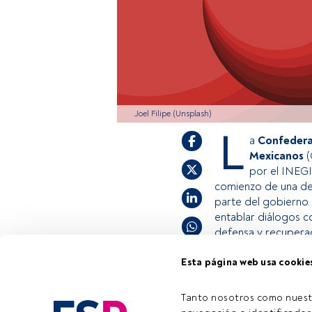
Joel Filipe (Unsplash)
L
a
Confederac
Mexicanos
(
por el INEGI
comienzo de una de
parte del gobierno. 
entablar diálogos c
defensa y recuperaci
Esta página web usa cookie
Este es un artícul
estás registrado, 
Tanto nosotros como nuest
Tiempo lectura:
1 min.