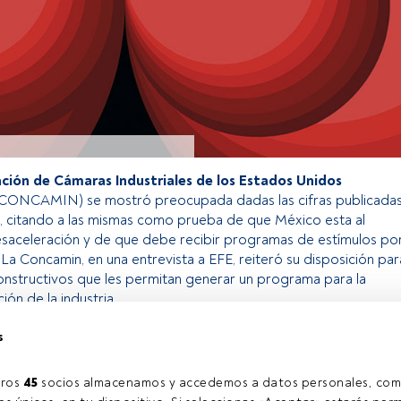
ión de Cámaras Industriales de los Estados Unidos
CONCAMIN) se mostró preocupada dadas las cifras publicada
, citando a las mismas como prueba de que México esta al
saceleración y de que debe recibir programas de estímulos po
La Concamin, en una entrevista a EFE, reiteró su disposición par
onstructivos que les permitan generar un programa para la
ón de la industria.
s
o exclusivo para los usuarios registrados de FundsPeople. Si ya
accede desde el botón Login. Si aún no tienes cuenta, te
ros 
45
 socios almacenamos y accedemos a datos personales, com