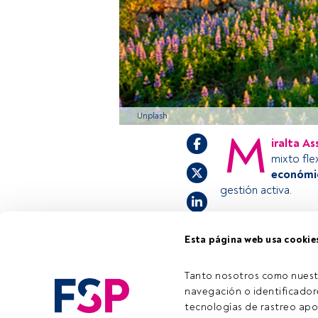
Unplash
M
iralta 
mixto fle
económic
gestión activa.
Esta página web usa cookie
Este es un artícul
estás registrado, 
invitamos a regist
Tanto nosotros como nuest
navegación o identificadore
tecnologías de rastreo apo
Tiempo lectura:
2 min.