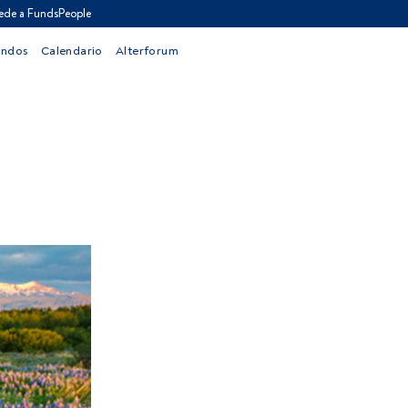
ede a FundsPeople
ondos
Calendario
Alterforum