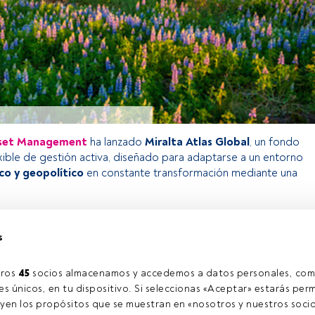
Asset Management
ha lanzado
Miralta Atlas Global
, un fondo
xible de gestión activa, diseñado para adaptarse a un entorno
o y geopolítico
en constante transformación mediante una
s
o exclusivo para los usuarios registrados de FundsPeople. Si ya
accede desde el botón Login. Si aún no tienes cuenta, te
rarte y disfrutar de todo el universo que ofrece FundsPeople.
ros 
45
 socios almacenamos y accedemos a datos personales, com
Accede a FundsPeople
s únicos, en tu dispositivo. Si seleccionas «Aceptar» estarás perm
yen los propósitos que se muestran en «nosotros y nuestros socio