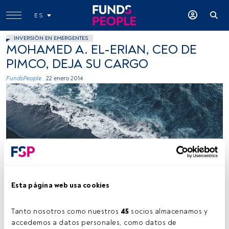
ES
INVERSIÓN EN EMERGENTES
MOHAMED A. EL-ERIAN, CEO DE
PIMCO, DEJA SU CARGO
FundsPeople .
22 enero 2014
Kamil Molendys, Unsplash
Esta página web usa cookies
Tanto nosotros como nuestros 
45
 socios almacenamos y 
Tiempo lectura:
2 min.
accedemos a datos personales, como datos de 