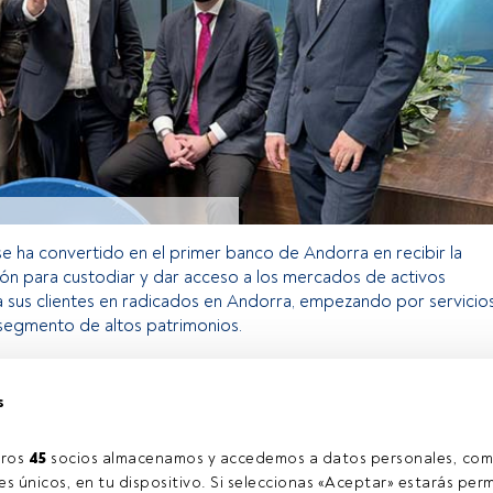
e ha convertido en el primer banco de Andorra en recibir la
ión para custodiar y dar acceso a los mercados de activos
 a sus clientes en radicados en Andorra, empezando por servicio
 segmento de altos patrimonios.
s
o exclusivo para los usuarios registrados de FundsPeople. Si ya
accede desde el botón Login. Si aún no tienes cuenta, te
rarte y disfrutar de todo el universo que ofrece FundsPeople.
ros 
45
 socios almacenamos y accedemos a datos personales, com
Accede a FundsPeople
s únicos, en tu dispositivo. Si seleccionas «Aceptar» estarás perm