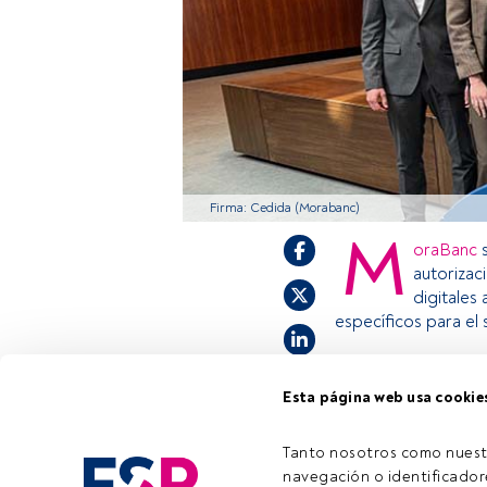
Firma: Cedida (Morabanc)
M
oraBanc
s
autorizac
digitales
específicos para el
Esta página web usa cookie
Este es un artícul
estás registrado, 
invitamos a regist
Tanto nosotros como nuest
navegación o identificadore