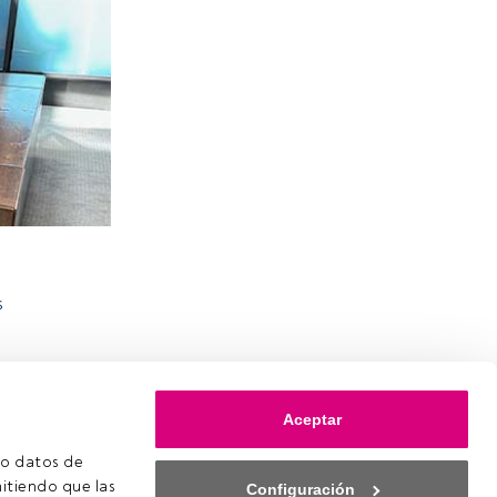
s
Aceptar
o datos de 
itiendo que las 
Configuración