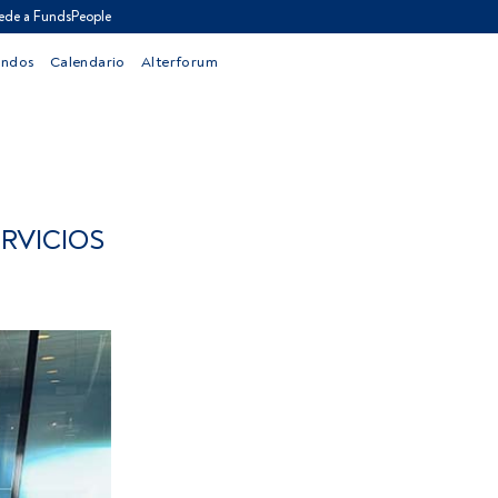
ede a FundsPeople
ondos
Calendario
Alterforum
RVICIOS