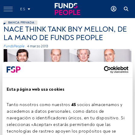
ES
BANCA PRIVADA
NACE THINK TANK BNY MELLON, DE
LA MANO DE FUNDS PEOPLE
FundsPeople .
4 marzo 2013
Esta página web usa cookies
Funds People
Tanto nosotros como nuestros 
45
 socios almacenamos y 
accedemos a datos personales, como datos de 
navegación o identificadores únicos, en tu dispositivo. Si 
seleccionas «Aceptar» estarás permitiendo que las 
Tiempo lectura:
2 min.
tecnologías de rastreo apoyen los propósitos que se 