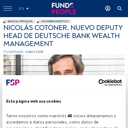
ES
BANCA PRIVADA
NOMBRAMIENTOS
NICOLÁS COTONER, NUEVO DEPUTY
HEAD DE DEUTSCHE BANK WEALTH
MANAGEMENT
FundsPeople .
4 abril 2018
Esta página web usa cookies
Cedida
Tanto nosotros como nuestros 
45
 socios almacenamos y 
accedemos a datos personales, como datos de 
Tiempo lectura:
1 min.