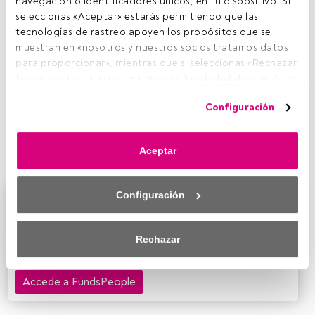
navegación o identificadores únicos, en tu dispositivo. Si 
D
seleccionas «Aceptar» estarás permitiendo que las 
eutsche Bank
ha incorporado a Nicolás Cotoner
tecnologías de rastreo apoyen los propósitos que se 
como Deputy Head de Deutsche Bank Wealth
muestran en «nosotros y nuestros socios tratamos datos 
Management en España, el área de gestión de
para proporcionar», mientras que si seleccionas «Rechazar 
patrimonios del grupo. Desde su nuevo puesto reportará
todo» o retiras tu consentimiento, los deshabilitarás. Si se 
a
Borja Martos
, Head de Deutsche Bank Wealth
deshabilitan los rastreadores, parte del contenido y los 
Management en España y
será responsable de
Configuración
anuncios que ves podrían dejar de ser relevantes para ti. 
implementar la estrategia comercial con el principal
Puedes volver a acceder a este menú para cambiar tus 
objetivo de impulsar y hacer crecer el negocio en
opciones o retirar el consentimiento en cualquier 
nuestro país.
Aceptar
momento haciendo clic en el enlace «Preferencias de 
privacidad» que aparece en la parte inferior de la página 
web (o en el icono flotante que hay en la parte del fondo a 
Configuración
Este es un artículo exclusivo para los usuarios
la izquierda de la página web). Tus opciones tendrán 
registrados de FundsPeople. Si ya estás registrado,
efecto dentro de nuestro ámbito de consentimiento. Para 
accede desde el botón Login. Si aún no tienes cuenta,
saber más, consulta nuestra política de privacidad.
Rechazar
te invitamos a registrarte y disfrutar de todo el
universo que ofrece FundsPeople.
Tanto nosotros como nuestros asociados tratamos los 
datos para proporcionar:
Accede a FundsPeople
Utilizar datos de localización geográfica precisa. Analizar 