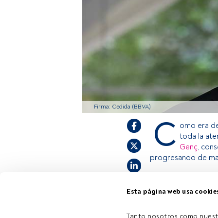
Firma: Cedida (BBVA)
C
omo era de
toda la ate
Genç
, con
progresando de mane
Esta página web usa cookie
Este es un artícul
estás registrado, 
invitamos a regist
Tanto nosotros como nuest