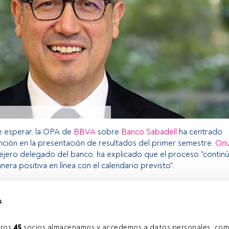
 esperar, la OPA de
BBVA
sobre
Banco Sabadell
ha centrado
nción en la presentación de resultados del primer semestre.
Onu
sejero delegado del banco, ha explicado que el proceso "contin
ra positiva en línea con el calendario previsto".
s
o exclusivo para los usuarios registrados de FundsPeople. Si ya
accede desde el botón Login. Si aún no tienes cuenta, te
rarte y disfrutar de todo el universo que ofrece FundsPeople.
ros 
45
 socios almacenamos y accedemos a datos personales, com