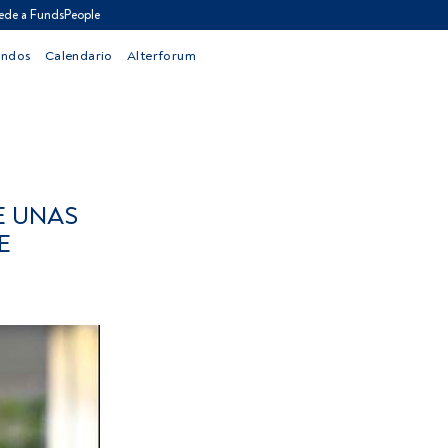
ede a FundsPeople
ondos
Calendario
Alterforum
E UNAS
E