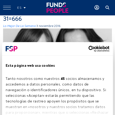
ES
31=666
Lo Mejor De La Semana
3 noviembre 2016
Esta página web usa cookies
Funds People
Tanto nosotros como nuestros 
45
 socios almacenamos y 
accedemos a datos personales, como datos de 
navegación o identificadores únicos, en tu dispositivo. Si 
Tiempo lectura:
2 min.
seleccionas «Aceptar» estarás permitiendo que las 
tecnologías de rastreo apoyen los propósitos que se 
Lo Mejor de la Semana
. Blog de
María Folqué
y
muestran en «nosotros y nuestros socios tratamos datos 
Montserrat Formoso
para proporcionar», mientras que si seleccionas «Rechazar 