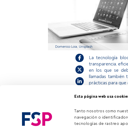
Domenico Loia, Unsplash
La tecnología blo
transparencia, efic
en los que se deb
llamadas también t
prácticas para que 
Esta página web usa cookie
Este es un artícul
estás registrado, 
Tanto nosotros como nuest
invitamos a regis
navegación o identificadore
tecnologías de rastreo apo
Tiempo lectura:
4 min.