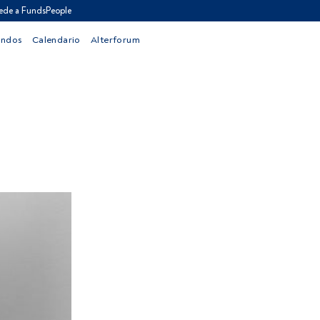
ede a FundsPeople
ondos
Calendario
Alterforum