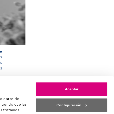
de
os
as
es
Aceptar
o datos de 
itiendo que las 
Configuración
s tratamos 