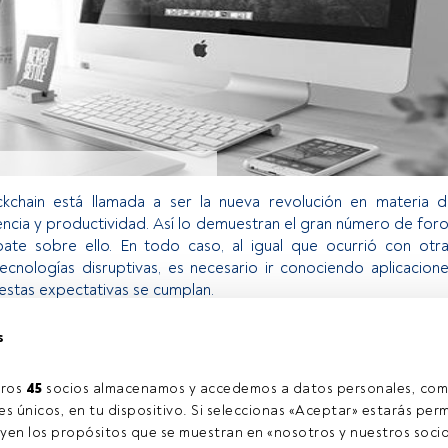
ckchain está llamada a ser la nueva revolución en materia 
iencia y productividad. Así lo demuestran el gran número de for
ate sobre ello. En todo caso, al igual que ocurrió con otr
ecnologías disruptivas, es necesario ir conociendo aplicacion
estas expectativas se cumplan.
s
o exclusivo para los usuarios registrados de FundsPeople. Si ya
accede desde el botón Login. Si aún no tienes cuenta, te
ros 
45
 socios almacenamos y accedemos a datos personales, com
trarte y disfrutar de todo el universo que ofrece FundsPeople.
s únicos, en tu dispositivo. Si seleccionas «Aceptar» estarás perm
Accede a FundsPeople
yen los propósitos que se muestran en «nosotros y nuestros socio