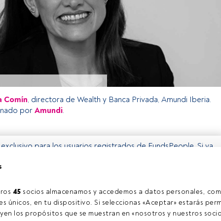
a Comín
, directora de Wealth y Banca Privada, Amundi Iberia.
inado por
Amundi
.
o exclusivo para los usuarios registrados de FundsPeople. Si ya
accede desde el botón Login. Si aún no tienes cuenta, te
s
rarte y disfrutar de todo el universo que ofrece FundsPeople.
Accede a FundsPeople
ros 
45
 socios almacenamos y accedemos a datos personales, com
s únicos, en tu dispositivo. Si seleccionas «Aceptar» estarás perm
yen los propósitos que se muestran en «nosotros y nuestros socio