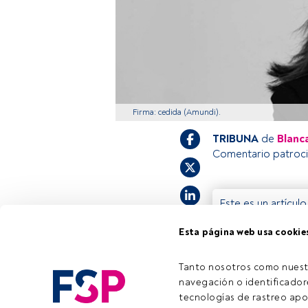
Firma: cedida (Amundi).
TRIBUNA
de
Blanc
Comentario patroc
Este es un artícul
estás registrado, 
Esta página web usa cookie
invitamos a regist
Tanto nosotros como nuest
navegación o identificadore
tecnologías de rastreo apo
Tiempo lectura:
5 min.