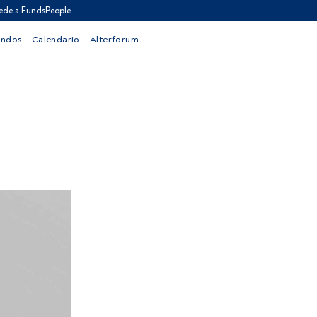
ede a FundsPeople
ondos
Calendario
Alterforum