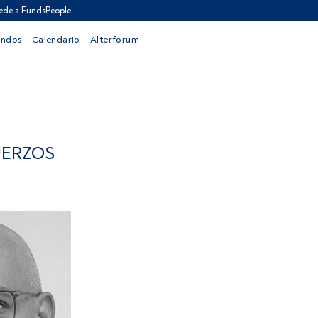
ede a FundsPeople
ondos
Calendario
Alterforum
UERZOS