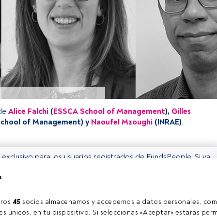
de
Alice Falchi
(
ESSCA School of Management
),
Gilles
chool of Management) y
Naoufel Mzoughi
(INRAE)
.
o exclusivo para los usuarios registrados de FundsPeople. Si ya
accede desde el botón Login. Si aún no tienes cuenta, te
s
trarte y disfrutar de todo el universo que ofrece FundsPeople.
Accede a FundsPeople
ros 
45
 socios almacenamos y accedemos a datos personales, com
s únicos, en tu dispositivo. Si seleccionas «Aceptar» estarás perm