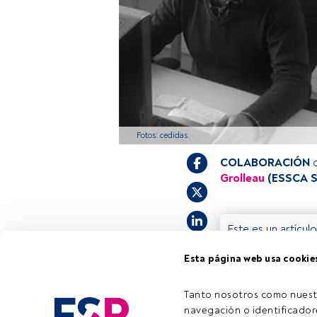
Fotos: cedidas.
COLABORACIÓN
Grolleau
(ESSCA S
Este es un artícul
estás registrado, 
Esta página web usa cookie
invitamos a regis
Tanto nosotros como nuest
navegación o identificadore