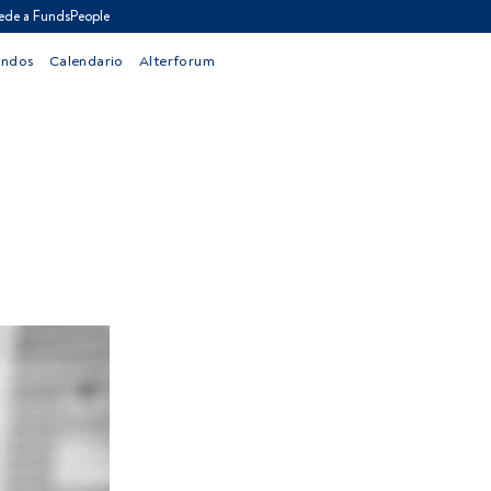
ede a FundsPeople
ondos
Calendario
Alterforum