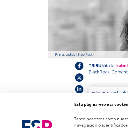
Firma: cedida (BlackRock).
TRIBUNA
de
Isabe
BlackRock. Coment
Este es un artícul
estás registrado, 
Esta página web usa cookie
invitamos a regist
Tanto nosotros como nuest
navegación o identificadore