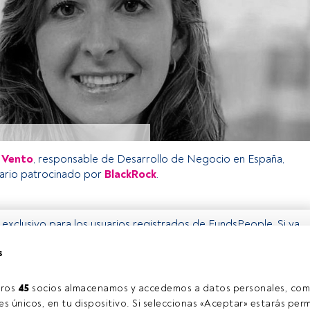
l Vento
, responsable de Desarrollo de Negocio en España,
ario patrocinado por
BlackRock
.
o exclusivo para los usuarios registrados de FundsPeople. Si ya
accede desde el botón Login. Si aún no tienes cuenta, te
s
rarte y disfrutar de todo el universo que ofrece FundsPeople.
Accede a FundsPeople
ros 
45
 socios almacenamos y accedemos a datos personales, com
s únicos, en tu dispositivo. Si seleccionas «Aceptar» estarás perm