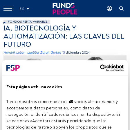
ES
FONDOS RENTA VARIABLE
IA, BIOTECNOLOGÍA Y
AUTOMATIZACIÓN: LAS CLAVES DEL
FUTURO
Hendrik Leber
|
Laetitia-Zarah Gerbes
13 diciembre 2024
Esta página web usa cookies
Tanto nosotros como nuestros 
45
 socios almacenamos y 
Firma: cedidas (Acatis Investments).
accedemos a datos personales, como datos de 
navegación o identificadores únicos, en tu dispositivo. Si 
seleccionas «Aceptar» estarás permitiendo que las 
tecnologías de rastreo apoyen los propósitos que se 
Tiempo lectura:
6 min.