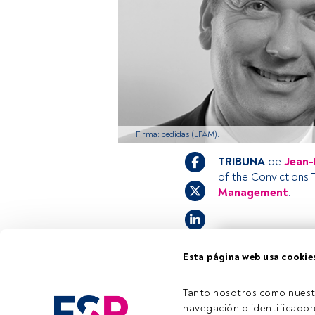
Firma: cedidas (LFAM).
TRIBUNA
de
Jean-
of the Convictions
Management
.
Este es un artícul
Esta página web usa cookie
estás registrado, 
invitamos a regist
Tanto nosotros como nuest
navegación o identificadore