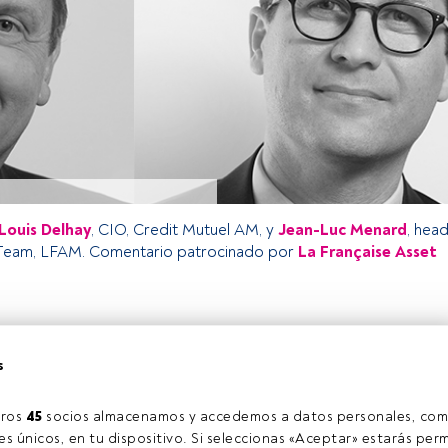
Louis Delhay
, CIO, Credit Mutuel AM, y
Jean-Luc Menard
, hea
 Team, LFAM. Comentario patrocinado por
La Française Asset
o exclusivo para los usuarios registrados de FundsPeople. Si ya
s
accede desde el botón Login. Si aún no tienes cuenta, te
rarte y disfrutar de todo el universo que ofrece FundsPeople.
Accede a FundsPeople
ros 
45
 socios almacenamos y accedemos a datos personales, com
s únicos, en tu dispositivo. Si seleccionas «Aceptar» estarás perm