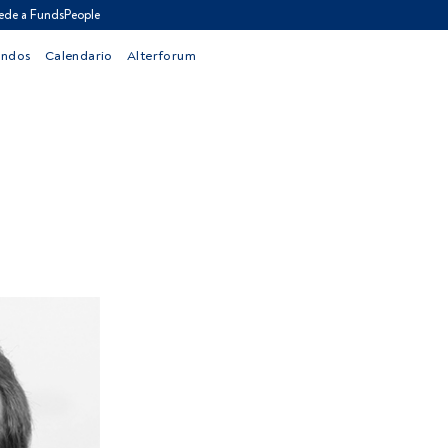
ede a FundsPeople
ondos
Calendario
Alterforum