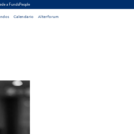
ede a FundsPeople
ondos
Calendario
Alterforum