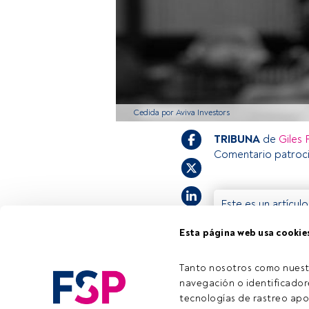
Cedida por Aviva Investors
TRIBUNA
de
Giles 
Comentario patroc
Este es un artícul
estás registrado, 
Esta página web usa cookie
invitamos a regist
Tanto nosotros como nuest
navegación o identificadore
tecnologías de rastreo apo
Tiempo lectura:
7 min.