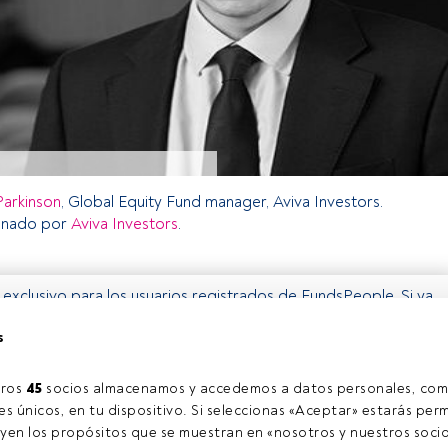
Parkinson
, Global Equity Fund manager, Aviva Investors.
inado por
Aviva Investors
.
o exclusivo para los usuarios registrados de FundsPeople. Si ya
accede desde el botón Login. Si aún no tienes cuenta, te
s
rarte y disfrutar de todo el universo que ofrece FundsPeople.
Accede a FundsPeople
ros 
45
 socios almacenamos y accedemos a datos personales, com
s únicos, en tu dispositivo. Si seleccionas «Aceptar» estarás perm
yen los propósitos que se muestran en «nosotros y nuestros socio