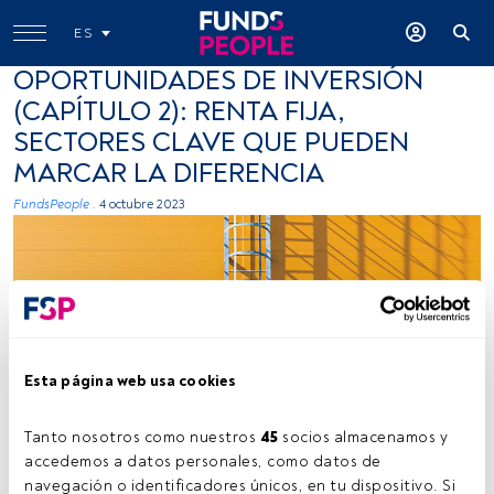
ES
OPORTUNIDADES DE INVERSIÓN
(CAPÍTULO 2): RENTA FIJA,
SECTORES CLAVE QUE PUEDEN
MARCAR LA DIFERENCIA
FundsPeople .
4 octubre 2023
Esta página web usa cookies
Fuente: Vitaliy Grin (Unsplash).
Tanto nosotros como nuestros 
45
 socios almacenamos y 
accedemos a datos personales, como datos de 
navegación o identificadores únicos, en tu dispositivo. Si 
Tiempo lectura:
1 min.