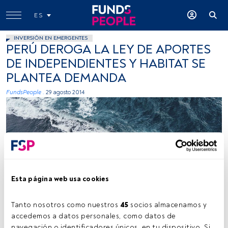
ES
INVERSIÓN EN EMERGENTES
PERÚ DEROGA LA LEY DE APORTES
DE INDEPENDIENTES Y HABITAT SE
PLANTEA DEMANDA
FundsPeople .
29 agosto 2014
Esta página web usa cookies
Kamil Molendys, Unsplash
Tanto nosotros como nuestros 
45
 socios almacenamos y 
accedemos a datos personales, como datos de 
Tiempo lectura:
2 min.
navegación o identificadores únicos, en tu dispositivo. Si 