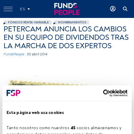
ES
FONDOS RENTA VARIABLE
NOMBRAMIENTOS
PETERCAM ANUNCIA LOS CAMBIOS
EN SU EQUIPO DE DIVIDENDOS TRAS
LA MARCHA DE DOS EXPERTOS
FundsPeople .
30 abril 2014
jayKayEss, flickr, Creative Commons
Esta página web usa cookies
Tanto nosotros como nuestros 
45
 socios almacenamos y 
Tiempo lectura:
1 min.