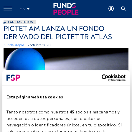
ES
LANZAMIENTOS
PICTET AM LANZA UN FONDO
DERIVADO DEL PICTET TR ATLAS
FundsPeople .
8 octubre 2020
Esta página web usa cookies
Pachakutik, Flickr, Creative Commons
Tanto nosotros como nuestros 
45
 socios almacenamos y 
accedemos a datos personales, como datos de 
Tiempo lectura:
1 min.
navegación o identificadores únicos, en tu dispositivo. Si 
seleccionas «Aceptar» estarás permitiendo que las 