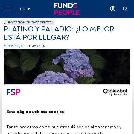
ES
INVERSIÓN EN EMERGENTES
PLATINO Y PALADIO: ¿LO MEJOR
ESTÁ POR LLEGAR?
FundsPeople .
1 mayo 2012
Esta página web usa cookies
Tiempo lectura:
3 min.
Tanto nosotros como nuestros 
45
 socios almacenamos y 
accedemos a datos personales, como datos de 