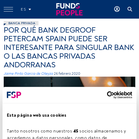
ES
BANCA PRIVADA
POR QUÉ BANK DEGROOF
PETERCAM SPAIN PUEDE SER
INTERESANTE PARA SINGULAR BANK
O LAS BANCAS PRIVADAS
ANDORRANAS
Jaime Pinto Garcia de Oteyza
26 febrero 2020
Esta página web usa cookies
Photo by Jon Tyson on Unsplash
Tanto nosotros como nuestros 
45
 socios almacenamos y 
accedemos a datos personales, como datos de 