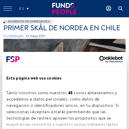
ES
INVERSIÓN EN EMERGENTES
PRIMER SKÅL DE NORDEA EN CHILE
FundsPeople .
13 mayo 2011
Esta página web usa cookies
Tanto nosotros como nuestros 
45
 socios almacenamos y 
accedemos a datos personales, como datos de 
navegación o identificadores únicos, en tu dispositivo. Si 
Tiempo lectura:
9 s.
seleccionas «Aceptar» estarás permitiendo que las 
tecnologías de rastreo apoyen los propósitos que se 
L
a reunión, de carácter informal, tendrá lugar el
2 de
muestran en «nosotros y nuestros socios tratamos datos 