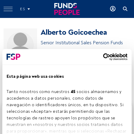
ES
Alberto Goicoechea
Senior Institutional Sales Pension Funds
Lazard Asset Management
Esta página web usa cookies
Compartir:
Tanto nosotros como nuestros 
45
 socios almacenamos y 
accedemos a datos personales, como datos de 
navegación o identificadores únicos, en tu dispositivo. Si 
Este es un artículo exclusivo para los usuarios registrados
seleccionas «Aceptar» estarás permitiendo que las 
de FundsPeople. Si ya estás registrado, accede desde el
tecnologías de rastreo apoyen los propósitos que se 
botón Login. Si aún no tienes cuenta, te invitamos a
muestran en «nosotros y nuestros socios tratamos datos 
registrarte y disfrutar de todo el universo que ofrece
para proporcionar», mientras que si seleccionas «Rechazar 