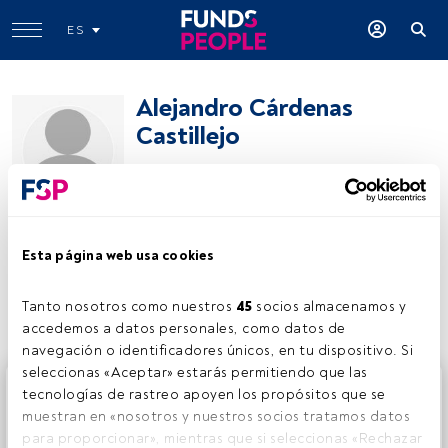
ES
Alejandro Cárdenas
Castillejo
Wealth Manager at EDM Wealth & Asset
Management | EFA European Financial
Advisor
EDM Asset Management
Esta página web usa cookies
Compartir:
Tanto nosotros como nuestros 
45
 socios almacenamos y 
accedemos a datos personales, como datos de 
navegación o identificadores únicos, en tu dispositivo. Si 
seleccionas «Aceptar» estarás permitiendo que las 
Este es un artículo exclusivo para los usuarios registrados
tecnologías de rastreo apoyen los propósitos que se 
de FundsPeople. Si ya estás registrado, accede desde el
muestran en «nosotros y nuestros socios tratamos datos 
botón Login. Si aún no tienes cuenta, te invitamos a
para proporcionar», mientras que si seleccionas «Rechazar 