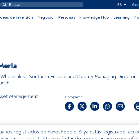
ES
Acc
Ideas de inversión
Negocio
Personas
knowledge Hub
Learning
F
Merla
Wholesales - Southern Europe and Deputy Managing Director
ranch
set Management
Compartir:
usuarios registrados de FundsPeople. Si ya estás registrado, acc
e invitamos a registrarte y disfrutar de todo el universo que ofr