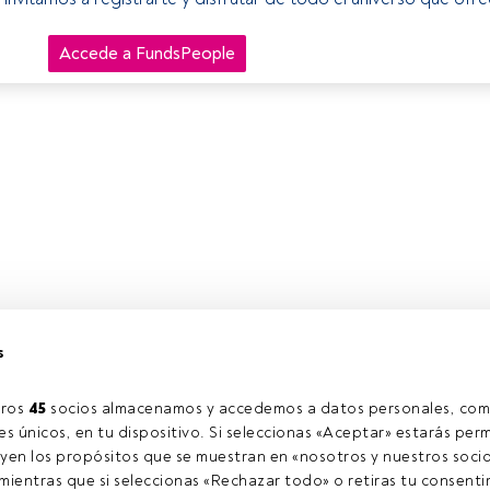
Accede a FundsPeople
s
ros 
45
 socios almacenamos y accedemos a datos personales, com
s únicos, en tu dispositivo. Si seleccionas «Aceptar» estarás perm
yen los propósitos que se muestran en «nosotros y nuestros socio
ientras que si seleccionas «Rechazar todo» o retiras tu consentim