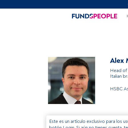
Alex 
Head of 
Italian b
HSBC As
Este es un artículo exclusivo para los 
botón Login. Si aún no tienes cuenta, t