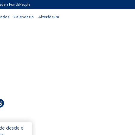
ede a FundsPeople
ondos
Calendario
Alterforum
ede desde el
ece