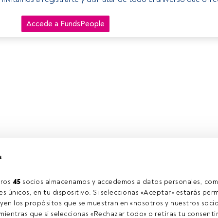
Accede a FundsPeople
s
ros 
45
 socios almacenamos y accedemos a datos personales, com
s únicos, en tu dispositivo. Si seleccionas «Aceptar» estarás perm
yen los propósitos que se muestran en «nosotros y nuestros socio
ientras que si seleccionas «Rechazar todo» o retiras tu consentim