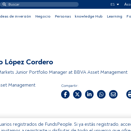
ES
Acc
Ideas de inversión
Negocio
Personas
knowledge Hub
Learning
F
o López Cordero
Markets Junior Portfolio Manager at BBVA Asset Management
set Management
Compartir:
usuarios registrados de FundsPeople. Si ya estás registrado, acc
e invitamos a registrarte y disfrutar de todo el universo que ofr