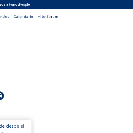
ede a FundsPeople
ondos
Calendario
Alterforum
ede desde el
ece