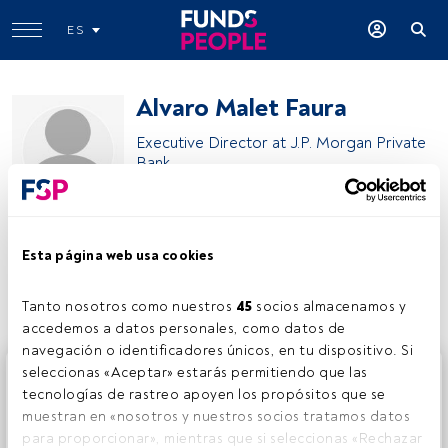
ES
Alvaro Malet Faura
Executive Director at J.P. Morgan Private
Bank
J.P. Morgan Private Bank
Esta página web usa cookies
Compartir:
Tanto nosotros como nuestros 
45
 socios almacenamos y 
accedemos a datos personales, como datos de 
navegación o identificadores únicos, en tu dispositivo. Si 
Este es un artículo exclusivo para los usuarios registrados
seleccionas «Aceptar» estarás permitiendo que las 
de FundsPeople. Si ya estás registrado, accede desde el
tecnologías de rastreo apoyen los propósitos que se 
botón Login. Si aún no tienes cuenta, te invitamos a
muestran en «nosotros y nuestros socios tratamos datos 
registrarte y disfrutar de todo el universo que ofrece
para proporcionar», mientras que si seleccionas «Rechazar 