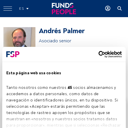
ES
Andrés Palmer
Asociado senior
Ramón y Cajal Abogados
Esta página web usa cookies
Compartir:
Tanto nosotros como nuestros 
45
 socios almacenamos y 
accedemos a datos personales, como datos de 
navegación o identificadores únicos, en tu dispositivo. Si 
Este es un artículo exclusivo para los usuarios registrados
seleccionas «Aceptar» estarás permitiendo que las 
de FundsPeople. Si ya estás registrado, accede desde el
tecnologías de rastreo apoyen los propósitos que se 
botón Login. Si aún no tienes cuenta, te invitamos a
muestran en «nosotros y nuestros socios tratamos datos 
registrarte y disfrutar de todo el universo que ofrece
para proporcionar», mientras que si seleccionas «Rechazar 