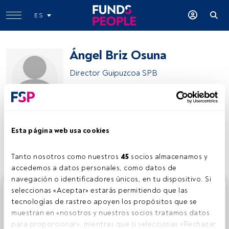
ES
Ángel Briz Osuna
Director Guipuzcoa SPB
Santander Private Banking
Esta página web usa cookies
Compartir:
Tanto nosotros como nuestros 
45
 socios almacenamos y 
accedemos a datos personales, como datos de 
navegación o identificadores únicos, en tu dispositivo. Si 
Este es un artículo exclusivo para los usuarios registrados
seleccionas «Aceptar» estarás permitiendo que las 
de FundsPeople. Si ya estás registrado, accede desde el
tecnologías de rastreo apoyen los propósitos que se 
botón Login. Si aún no tienes cuenta, te invitamos a
muestran en «nosotros y nuestros socios tratamos datos 
registrarte y disfrutar de todo el universo que ofrece
para proporcionar», mientras que si seleccionas «Rechazar 