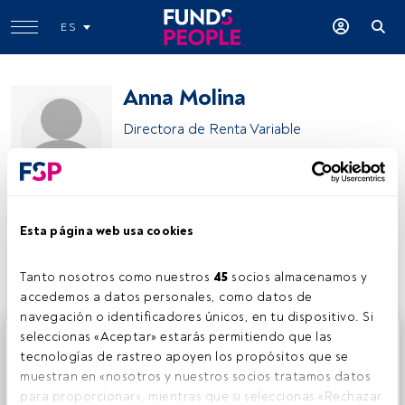
ES
Anna Molina
Directora de Renta Variable
Catalana Occidente
Esta página web usa cookies
Compartir:
Tanto nosotros como nuestros 
45
 socios almacenamos y 
accedemos a datos personales, como datos de 
navegación o identificadores únicos, en tu dispositivo. Si 
Este es un artículo exclusivo para los usuarios registrados
seleccionas «Aceptar» estarás permitiendo que las 
de FundsPeople. Si ya estás registrado, accede desde el
tecnologías de rastreo apoyen los propósitos que se 
botón Login. Si aún no tienes cuenta, te invitamos a
muestran en «nosotros y nuestros socios tratamos datos 
registrarte y disfrutar de todo el universo que ofrece
para proporcionar», mientras que si seleccionas «Rechazar 