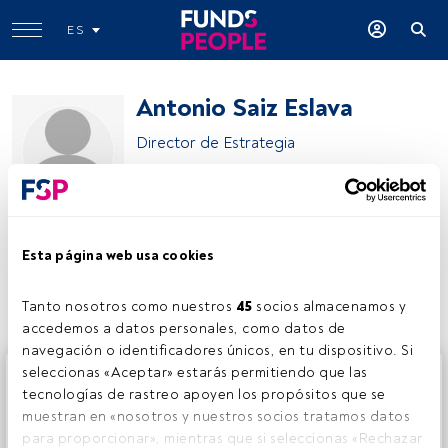
ES
Antonio Saiz Eslava
Director de Estrategia
Banco Sabadell
Esta página web usa cookies
Compartir:
Tanto nosotros como nuestros 
45
 socios almacenamos y 
accedemos a datos personales, como datos de 
navegación o identificadores únicos, en tu dispositivo. Si 
Este es un artículo exclusivo para los usuarios registrados
seleccionas «Aceptar» estarás permitiendo que las 
de FundsPeople. Si ya estás registrado, accede desde el
tecnologías de rastreo apoyen los propósitos que se 
botón Login. Si aún no tienes cuenta, te invitamos a
muestran en «nosotros y nuestros socios tratamos datos 
registrarte y disfrutar de todo el universo que ofrece
para proporcionar», mientras que si seleccionas «Rechazar 