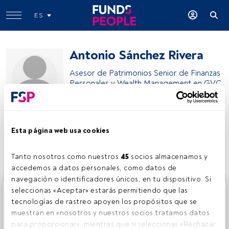
ES
Antonio Sánchez Rivera
Asesor de Patrimonios Senior de Finanzas
Personales y Wealth Management en GVC
Gaesco
GVC Gaesco
Esta página web usa cookies
Compartir:
Tanto nosotros como nuestros 
45
 socios almacenamos y 
accedemos a datos personales, como datos de 
navegación o identificadores únicos, en tu dispositivo. Si 
Este es un artículo exclusivo para los usuarios registrados
seleccionas «Aceptar» estarás permitiendo que las 
de FundsPeople. Si ya estás registrado, accede desde el
tecnologías de rastreo apoyen los propósitos que se 
botón Login. Si aún no tienes cuenta, te invitamos a
muestran en «nosotros y nuestros socios tratamos datos 
registrarte y disfrutar de todo el universo que ofrece
para proporcionar», mientras que si seleccionas «Rechazar 