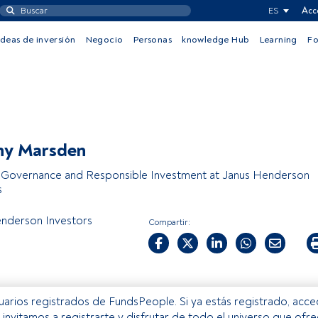
ES
Acc
Ideas de inversión
Negocio
Personas
knowledge Hub
Learning
F
ny Marsden
Governance and Responsible Investment at Janus Henderson
s
nderson Investors
Compartir:
usuarios registrados de FundsPeople. Si ya estás registrado, acc
e invitamos a registrarte y disfrutar de todo el universo que ofr