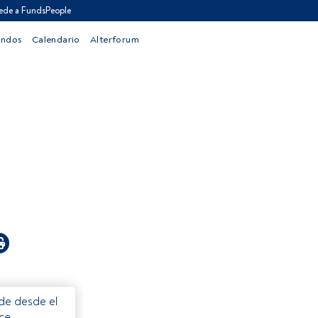
ede a FundsPeople
ondos
Calendario
Alterforum
ede desde el
ece