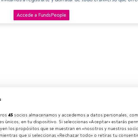
Accede a FundsPeople
s
ros 
45
 socios almacenamos y accedemos a datos personales, com
s únicos, en tu dispositivo. Si seleccionas «Aceptar» estarás perm
yen los propósitos que se muestran en «nosotros y nuestros socio
ientras que si seleccionas «Rechazar todo» o retiras tu consentim