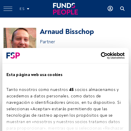
ES
Arnaud Bisschop
Partner
Thematics Asset Management
Esta página web usa cookies
Compartir:
Tanto nosotros como nuestros 
45
 socios almacenamos y 
accedemos a datos personales, como datos de 
navegación o identificadores únicos, en tu dispositivo. Si 
Este es un artículo exclusivo para los usuarios registrados
seleccionas «Aceptar» estarás permitiendo que las 
de FundsPeople. Si ya estás registrado, accede desde el
tecnologías de rastreo apoyen los propósitos que se 
botón Login. Si aún no tienes cuenta, te invitamos a
muestran en «nosotros y nuestros socios tratamos datos 
registrarte y disfrutar de todo el universo que ofrece
para proporcionar», mientras que si seleccionas «Rechazar 