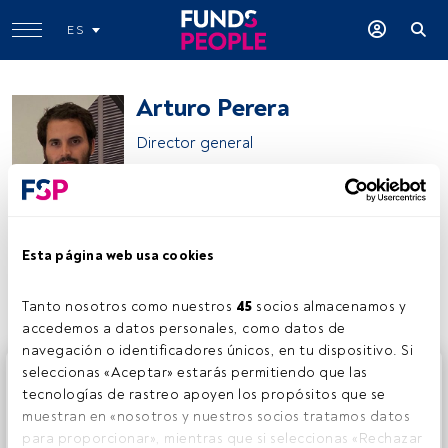
ES
Arturo Perera
Director general
BiG
Esta página web usa cookies
Compartir:
Tanto nosotros como nuestros 
45
 socios almacenamos y 
accedemos a datos personales, como datos de 
navegación o identificadores únicos, en tu dispositivo. Si 
Este es un artículo exclusivo para los usuarios registrados
seleccionas «Aceptar» estarás permitiendo que las 
de FundsPeople. Si ya estás registrado, accede desde el
tecnologías de rastreo apoyen los propósitos que se 
botón Login. Si aún no tienes cuenta, te invitamos a
muestran en «nosotros y nuestros socios tratamos datos 
registrarte y disfrutar de todo el universo que ofrece
para proporcionar», mientras que si seleccionas «Rechazar 