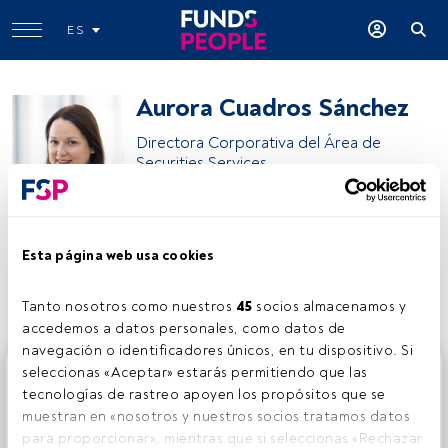
ES
Aurora Cuadros Sánchez
Directora Corporativa del Área de
Securities Services
Cecabank
Esta página web usa cookies
Compartir:
Tanto nosotros como nuestros 
45
 socios almacenamos y 
accedemos a datos personales, como datos de 
navegación o identificadores únicos, en tu dispositivo. Si 
Este es un artículo exclusivo para los usuarios registrados
seleccionas «Aceptar» estarás permitiendo que las 
de FundsPeople. Si ya estás registrado, accede desde el
tecnologías de rastreo apoyen los propósitos que se 
botón Login. Si aún no tienes cuenta, te invitamos a
muestran en «nosotros y nuestros socios tratamos datos 
registrarte y disfrutar de todo el universo que ofrece
para proporcionar», mientras que si seleccionas «Rechazar 