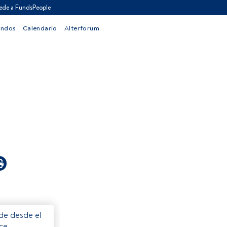
ede a FundsPeople
ondos
Calendario
Alterforum
ede desde el
ece