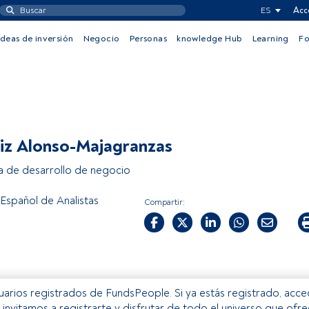
ES
Acc
Ideas de inversión
Negocio
Personas
knowledge Hub
Learning
F
iz Alonso-Majagranzas
a de desarrollo de negocio
 Español de Analistas
Compartir:
usuarios registrados de FundsPeople. Si ya estás registrado, acc
e invitamos a registrarte y disfrutar de todo el universo que ofr