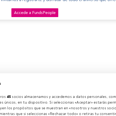
Accede a FundsPeople
s
ros 
45
 socios almacenamos y accedemos a datos personales, com
s únicos, en tu dispositivo. Si seleccionas «Aceptar» estarás perm
yen los propósitos que se muestran en «nosotros y nuestros socio
ientras que si seleccionas «Rechazar todo» o retiras tu consentim