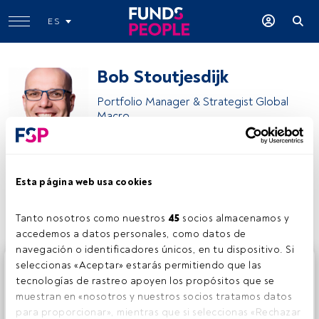
ES
Bob Stoutjesdijk
Portfolio Manager & Strategist Global
Macro
Robeco
Esta página web usa cookies
Compartir:
Tanto nosotros como nuestros 
45
 socios almacenamos y 
accedemos a datos personales, como datos de 
navegación o identificadores únicos, en tu dispositivo. Si 
Este es un artículo exclusivo para los usuarios registrados
seleccionas «Aceptar» estarás permitiendo que las 
de FundsPeople. Si ya estás registrado, accede desde el
tecnologías de rastreo apoyen los propósitos que se 
botón Login. Si aún no tienes cuenta, te invitamos a
muestran en «nosotros y nuestros socios tratamos datos 
registrarte y disfrutar de todo el universo que ofrece
para proporcionar», mientras que si seleccionas «Rechazar 